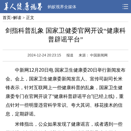
蚂蚁视界全媒体
首页
>
解读
> 正文
首页
焦点
观点
剑指科普乱象 国家卫健委官网开设“健康科
人物
风采
先锋
普辟谣平台”
观察
解读
健康
2024-12-24 20:23:15
报道
来源： 中国新闻网
中新网
12月20日电 国家卫生健康委20日举行新闻发布
会。会上，国家卫生健康委新闻发言人、宣传司副司长米
锋表示，针对互联网上一些健康科普的乱象，国家卫生健
康委专门在官网开设了“健康科普辟谣平台”(已经上线)，重
点针对一些明显违背科学常识、夸大其词、移花接木的信
息，定期辟谣。
米锋指出，公众如果发现了健康谣言，或者遇到一些