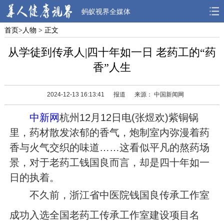
蚂蚁视界全媒体
首页
>
人物
> 正文
首页
焦点
观点
从学徒到传承人|四十年如一日 老药工的“药
人物
风采
先锋
香”人生
观察
解读
健康
2024-12-13 16:13:41
报道
来源： 中国新闻网
中新网
杭州12月12日电(张煜欢)紫铜锅
里，药材散发浓郁的香气，炮制室内弥漫着药
香与火气交织的味道……这看似平凡的熬药场
景，对于老药工钱国良而言，却是四十年如一
日的执着。
不久前，浙江省中医院钱国良传承工作室
成功入选全国老药工传承工作室建设项目名