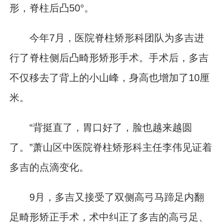
形，脊柱后凸50°。
今年7月，医院脊柱矫形科团队为多吉进
行了脊柱侧后凸畸形矫形手术。手术后，多吉
不仅移去了背上的小山峰，身高也增加了10厘
米。
“背挺直了，胃口好了，脸也越来越圆
了。”萧山区中医院脊柱矫形科主任李伟见证着
多吉的点滴变化。
9月，多吉又接受了双侧高弓马蹄足内翻
足畸形矫正手术，术中纠正了多吉的高弓足、