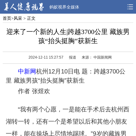
蚂蚁视界全媒体
首页
>
风采
> 正文
首页
焦点
观点
迎来了一个新的人生|跨越3700公里 藏族男
人物
风采
先锋
孩“抬头挺胸”获新生
观察
解读
健康
2024-12-11 15:27:57
报道
来源： 中国新闻网
中新网
杭州12月10日电 题：跨越3700公
里 藏族男孩“抬头挺胸”获新生
作者 张煜欢
“我有两个心愿，一是能在手术后去杭州西
湖转一转，还有一个是希望以后和其他小朋友
一样，能在操场上尽情地踢球。”9岁的藏族男