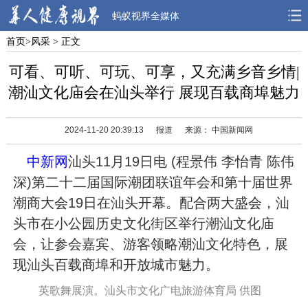
蚂蚁视界全媒体
首页
>
风采
> 正文
首页
焦点
观点
可看、可听、可玩、可享，又充满乡音乡情|
人物
风采
先锋
潮汕文化庙会在汕头举行 展现百载商埠魅力
观察
解读
健康
2024-11-20 20:39:13
报道
来源： 中国新闻网
中新网
汕头11月19日电 (程景伟 李怡青 陈伟
深)第二十二届国际潮团联谊年会和第十届世界
潮商大会19日在汕头开幕。配合两大盛会，汕
头市在小公园历史文化街区举行潮汕文化庙
会，让参会嘉宾、游客领略潮汕文化特色，展
现汕头百载商埠和开放城市魅力。
英歌舞展演。汕头市文化广电旅游体育局 供图