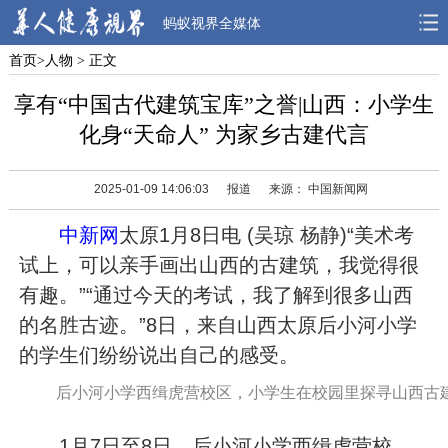
蚂蚁视界全媒体
首页
>
人物
> 正文
首页
焦点
观点
享有“中国古代建筑宝库”之誉|山西：小学生
人物
风采
先锋
化身“天命人” 为家乡古建代言
观察
解读
健康
2025-01-09 14:06:03
报道
来源： 中国新闻网
中新网
太原1月8日电 (吴琼 杨静)“美术考
试上，可以亲手画出山西的古建筑，我觉得很
有趣。”“通过今天的考试，我了解到很多山西
的名胜古迹。”8日，来自山西太原后小河小学
的学生们纷纷说出自己的感受。
后小河小学西缉虎营校区，小学生在校园里探寻山西古建
1月7日至8日，后小河小学西缉虎营校