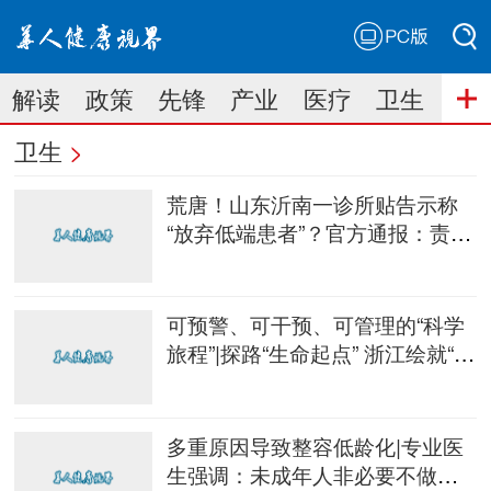
PC版
搜索
解读
政策
先锋
产业
医疗
卫生
搜索
卫生
>
荒唐！山东沂南一诊所贴告示称
“放弃低端患者”？官方通报：责令
立即整改
可预警、可干预、可管理的“科学
旅程”|探路“生命起点” 浙江绘就“优
生”新图景
多重原因导致整容低龄化|专业医
生强调：未成年人非必要不做整