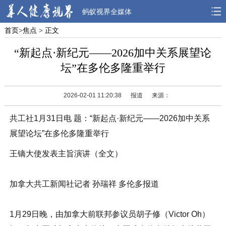
蚂蚁视界全媒体
首页
>
焦点
> 正文
首页
焦点
观点
“新起点·新纪元——2026加中关系展望论
人物
风采
先锋
坛”在多伦多隆重举行
观察
解读
健康
2026-02-01 11:20:38
报道
来源：
共工社1月31日电 题：“新起点·新纪元——2026加中关系
展望论坛”在多伦多隆重举行
王镝大使发表主旨演讲（全文）
加拿大共工新闻社记者 孙瑞祥 多伦多报道
1月29日晚，由加拿大前联邦参议员胡子修（Victor Oh）