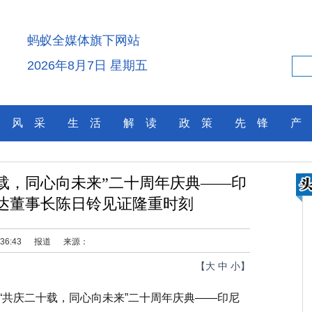
蚂蚁全媒体旗下网站
2026年8月7日 星期五
风 采
生 活
解 读
政 策
先 锋
产
载，同心向未来”二十周年庆典——印
达董事长陈日铃见证隆重时刻
:36:43
报道
来源：
【
大
中
小
】
行“共庆二十载，同心向未来”二十周年庆典——印尼