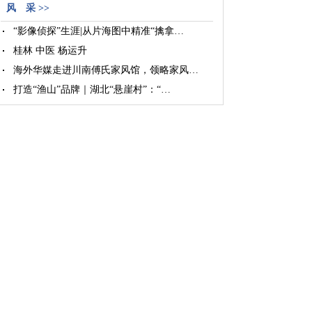
风 采 >>
“影像侦探”生涯|从片海图中精准“擒拿…
桂林 中医 杨运升
海外华媒走进川南傅氏家风馆，领略家风…
打造“渔山”品牌｜湖北“悬崖村”：“…