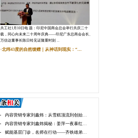
共工社1月10日电 题：印尼中国商会总会举行共庆二十
载，同心向未来二十周年庆典——印尼广东总商会会长、
万信达董事长陈日铃见证隆重时刻 ...
·
北纬43度的自然馈赠｜从神话到现实：“…
内容营销专家刘鑫炜：从雪糕顶流到创始…
内容营销专家刘鑫炜揭秘：姜萍一夜暴红…
赋能基层门诊，名师在行动——齐铁雄弟…