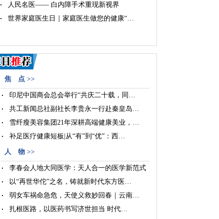
人民名医—— 白内障手术重现新视界
世界家庭医生日｜家庭医生做您的健康“…
焦 点 >>
印尼中国商会总会举行“共庆二十载，同…
共工新闻总社副社长李贵永一行赴秦皇岛…
雪纤瘦美容集团21年深耕高端健康美业，…
补足医疗健康短板|从“有”到“优”：西…
人 物 >>
李春会人地大同医学：天人合一的医学新范式
以“再世华佗”之名，铸就新时代东方医…
弱女车祸命急危，天使义救妙回春｜云南…
扎根医路，以医药书写济世担当 时代…