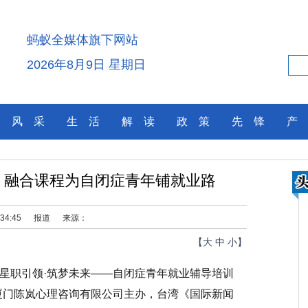
蚂蚁全媒体旗下网站
2026年8月9日 星期日
风 采
生 活
解 读
政 策
先 锋
产
 融合课程为自闭症青年铺就业路
:34:45
报道
来源：
【
大
中
小
】
“星职引领·筑梦未来——自闭症青年就业辅导培训
厦门陈岚心理咨询有限公司主办，台湾《国际新闻