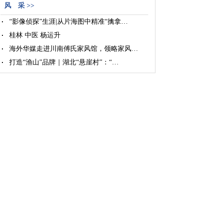
风 采 >>
“影像侦探”生涯|从片海图中精准“擒拿…
桂林 中医 杨运升
海外华媒走进川南傅氏家风馆，领略家风…
打造“渔山”品牌｜湖北“悬崖村”：“…