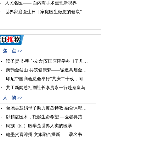
人民名医—— 白内障手术重现新视界
世界家庭医生日｜家庭医生做您的健康“…
焦 点 >>
读圣贤书•明心立命|安国医院举办《了凡…
药韵金盆山 共筑健康梦——诚邀共启金…
印尼中国商会总会举行“共庆二十载，同…
共工新闻总社副社长李贵永一行赴秦皇岛…
人 物 >>
台胞吴慧娟母子助力厦岛特教 融合课程…
以精湛医术，托起生命希望 —医者典范…
民族（回）医学是世界人类的医学
翰墨贺喜漳州 文旅融合探新——著名书…