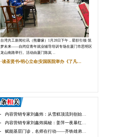
台湾共工新闻社讯（熊馨缘）1月28日下午，星职引领·筑
梦未来——自闭症青年就业辅导培训专场在厦门市思明区
龙山南路举行。活动由厦门陈岚 ...
·
读圣贤书•明心立命|安国医院举办《了凡…
内容营销专家刘鑫炜：从雪糕顶流到创始…
内容营销专家刘鑫炜揭秘：姜萍一夜暴红…
赋能基层门诊，名师在行动——齐铁雄弟…