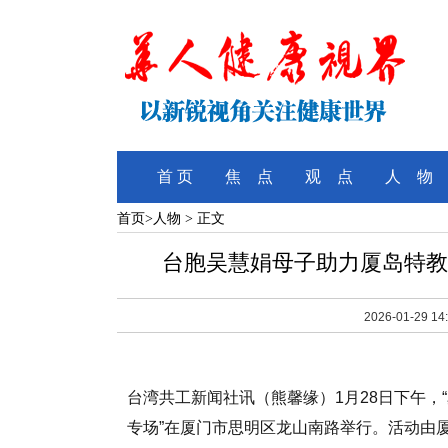
首 页
焦 点
观 点
人 物
首页
>
人物
> 正文
台胞吴慧娟母子助力厦岛特教
2026-01-29 14
台湾共工新闻社讯（熊馨缘）1月28日下午，
专场”在厦门市思明区龙山南路举行。活动由