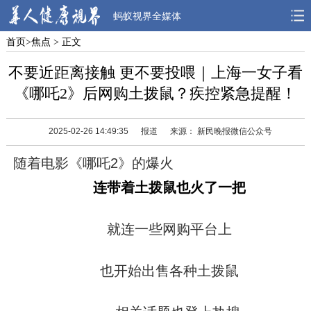
蚂蚁视界全媒体
首页
>
焦点
> 正文
首页
焦点
观点
不要近距离接触 更不要投喂｜上海一女子看
人物
风采
先锋
《哪吒2》后网购土拨鼠？疾控紧急提醒！
观察
解读
健康
2025-02-26 14:49:35
报道
来源： 新民晚报微信公众号
随着电影《哪吒2》的爆火
连带着土拨鼠也火了一把
就连一些网购平台上
也开始出售各种土拨鼠