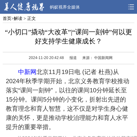
蚂蚁视界全媒体
首页
>
解读
> 正文
首页
焦点
观点
“小切口”撬动“大改革”|“课间一刻钟”何以更
人物
风采
先锋
好支持学生健康成长？
观察
解读
健康
2024-11-20 20:42:48
报道
来源： 中国新闻网
中新网
北京11月19日电 (记者 杜燕)从
2024年秋季学期开始，北京义务教育学校推动
落实“课间一刻钟”，以往的课间10分钟延长至
15分钟。课间5分钟的小变化，折射出先进的
教育理念和育人智慧，这不仅是对学生身心健
康的关怀，更是推动学校治理能力和育人水平
提升的重要举措。