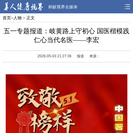
蚂蚁视界全媒体
首页
>
人物
> 正文
首页
焦点
观点
五一专题报道：岐黄路上守初心 国医楷模践
人物
风采
先锋
仁心当代名医——李宏
观察
解读
健康
2026-05-03 21:27:36
报道
来源：