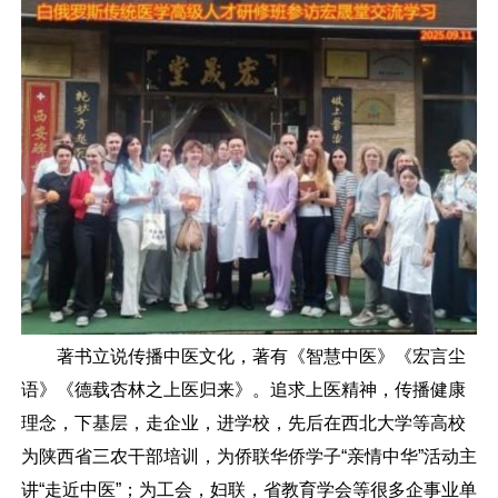
著书立说传播中医文化，著有《智慧中医》《宏言尘
语》《德载杏林之上医归来》。追求上医精神，传播健康
理念，下基层，走企业，进学校，先后在西北大学等高校
为陕西省三农干部培训，为侨联华侨学子“亲情中华”活动主
讲“走近中医”；为工会，妇联，省教育学会等很多企事业单