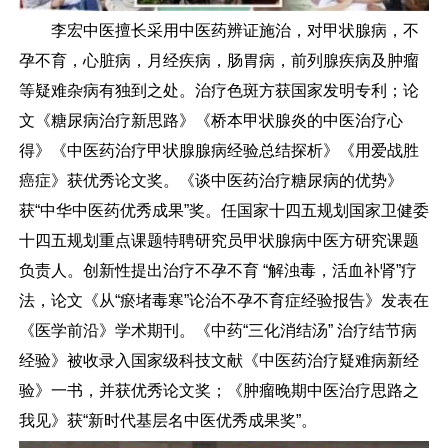
李宏中医擅长采用中医药辨证施治，对甲状腺病，不
孕不育，心脏病，月经疾病，肠胃病，前列腺疾病及肿瘤
等疑难杂病有独到之处。治疗色斑方获国家发明专利；论
文《糖尿病治疗新思路》《桥本甲状腺炎的中医治疗心
得》《中医药治疗甲状腺腺病经验总结探析》《用爱战胜
癌症》获优秀论文奖。《谈中医药治疗糖尿病的优势》
获“中华中医药优秀成果”奖。任国家十四五规划国家卫健委
十四五规划重点课题特聘研究员甲状腺病中医方研究课题
负责人。创新性提出治疗不孕不育 “解浊毒，活血补肾”疗
法，论文《从“瘀堵毒寒”论治不孕不育症经验报告》发表在
《医学前沿》学术期刊。《中药“三化消结汤” 治疗结节病
经验》被收录入国家级科技文献《中医药治疗疑难病新经
验》一书，并获优秀论文奖；《肿瘤晚期中医治疗思路之
我见》获“新时代基层名中医优秀成果奖”。