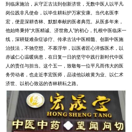
到临床施治，从守正古法到创新济世，无数中医人以平凡
岗位践非凡使命，以毕生耕耘护万家安康。当代名医李
宏，便是深耕杏林、默默奉献的医者典范。从医多年来，
他始终秉持“大医精诚、济世救人”的初心，扎根中医临床一
线，深耕疑难杂症诊疗、传承古法中医精髓、创新中医施
治技法，不驰空想、不慕浮华，以医者匠心淬炼医术，以
赤诚仁心温暖病患，在日复一日的坚守中践行新时代中医
人的责任与担当。这个五一，致敬每一位平凡而伟大的医
务劳动者，也走近李宏医师，品读他以岐黄为业、以仁术
济世、以初心致远的杏林耕耘之路。