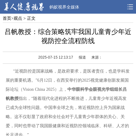
蚂蚁视界全媒体
首页
>
观点
> 正文
首页
焦点
观点
吕帆教授：综合策略筑牢我国儿童青少年近
人物
风采
先锋
视防控全流程防线
观察
解读
健康
2025-07-15 12:13:17
报道
来源：
“近视防控是国家战略，是政府要求，是医者责任，也是学科发
展的重要机遇。”6月12日，在西安举行的2025视觉健康创新发展国
际论坛（Vision China 2025）上，
中华眼科学会眼视光学组组长吕
帆教授
指出，“随着现代化进程的不断推进，儿童青少年近视高发
已成为全球性问题。中国率全球之先，将近视防控上升为国家战
略。这不仅彰显了政府和全社会对于儿童青少年群体的关心、关
爱，同时也带动了我国眼健康和近视防控领域临床、科研、人才的
长足进步。”