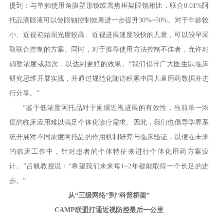
提到：与单独使用角膜塑形镜或离焦框架眼镜相比，联合0.01%阿
托品滴眼液可以使眼轴控制效果进一步提升30%~50%。对于年龄较
小、近视初始屈光度较高、近视进展速度较快的儿童，可以较早采
取联合控制的方案。同时，对于推荐使用方法控制不佳者，允许对
调整浓度或频次，以达到更好的效果。“我们倡导广大医生以临床
研究思维开展实践，并通过规范化随访积累中国儿童用药数据并进
行分享。”
“鉴于低浓度阿托品对于延缓近视进展的有效性，当前单一浓
度的临床应用难以满足个体化诊疗需求。因此，我们也倡导学界系
统开展对不同浓度阿托品的作用机制研究与临床验证，以便在未来
的临床工作中，针对患者的个体特征来进行个体化用药方案设
计。”吕帆教授说：“希望我们未来每1~2年都能取得一个长足的进
步。”
从“三级网络”到“科普桥梁”
CAMP联盟打通近视防控最后一公里