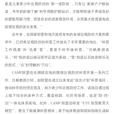
庭是儿童青少年近视防控的‘第一道防线’，只有让‘家家户户都知
道，爷爷奶奶都了解’科学用眼护眼知识，才能帮助孩子养成良好
的爱眼用眼习惯，营造良好的居家视觉环境，从而最大程度避免或
延缓近视的发生发展。”
近年来，在国家部委和地方政府发布的各项近视防控方案和要
求中，已经将近视防控的科普工作放在了非常重要的地位。“科普
工作既要‘科’也要‘普’，要基于科学做科普。”吕帆教授表
示，“科”指的是以循证医学证据为基础，“普”则是以百姓喜闻乐见
的形式，“点”好理解的“穴位”。
CAMP联盟也在脚踏实地的围绕近视防控科普开展一系列工
作。吕帆教授介绍，如联盟自成立以来发起“追光计划”科普项目，
推动科学防控理念普及，助力青少年近视防控工作。该项目通过线
上线下结合的多种方式，覆盖校园、社区等场景，促进“防-控-
治”一体化体系落地。此外，CAMP 联盟还研发 “EYE 智慧教育大
模型”， 整合了眼健康科普模块，基于临床数据和国际指南生成标