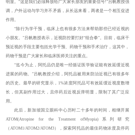
明显。“这是我们必须释放给广大家长朋友的重要信号!”吕帆教授强
调，户外运动与学习并不矛盾，从长远来看，两者是一个相互促进
作用。
“除行为学干预，临床上也有很多方法来帮助那些已经近视的
小朋友。”吕帆教授表示，近视防控要打好“组合拳”。目前，临床干
预近视的手段主要包括光学干预、药物干预和手术治疗，这其中，
药物干预是广大家长和临床医师关注的重点。
“迄今为止，阿托品仍是唯一经循证医学验证能有效延缓近视
进展的药物。”吕帆教授介绍，阿托品被用来防治近视已有很多年
的历史。最早的研究显示，1%浓度阿托品可有效延缓近视度数增
长，但其副作用过大，且停药后近视反弹明显，限制了其广泛应
用。
此后，新加坡国立眼科中心历时二十多年的时间，相继开展
ATOM(Atropine for the Treatment ofMyopia)系列研究
（ATOM1/ATOM2/ATOM3），探索阿托品的最佳药物浓度及停药