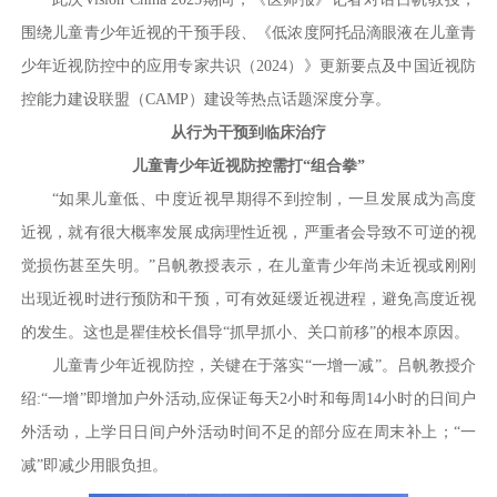
围绕儿童青少年近视的干预手段、《低浓度阿托品滴眼液在儿童青
少年近视防控中的应用专家共识（2024）》更新要点及中国近视防
控能力建设联盟（CAMP）建设等热点话题深度分享。
从行为干预到临床治疗
儿童青少年近视防控需打“组合拳”
“如果儿童低、中度近视早期得不到控制，一旦发展成为高度
近视，就有很大概率发展成病理性近视，严重者会导致不可逆的视
觉损伤甚至失明。”吕帆教授表示，在儿童青少年尚未近视或刚刚
出现近视时进行预防和干预，可有效延缓近视进程，避免高度近视
的发生。这也是瞿佳校长倡导“抓早抓小、关口前移”的根本原因。
儿童青少年近视防控，关键在于落实“一增一减”。吕帆教授介
绍:“一增”即增加户外活动,应保证每天2小时和每周14小时的日间户
外活动，上学日日间户外活动时间不足的部分应在周末补上；“一
减”即减少用眼负担。