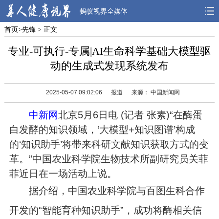
蚂蚁视界全媒体
首页
>
先锋
> 正文
首页
焦点
观点
专业-可执行-专属|AI生命科学基础大模型驱
人物
风采
先锋
动的生成式发现系统发布
观察
解读
健康
2025-05-07 09:02:06
报道
来源： 中国新闻网
中新网
北京5月6日电 (记者 张素)“在酶蛋
白发酵的知识领域，‘大模型+知识图谱’构成
的‘知识助手’将带来科研文献知识获取方式的变
革。”中国农业科学院生物技术所副研究员关菲
菲近日在一场活动上说。
据介绍，中国农业科学院与百图生科合作
开发的“智能育种知识助手”，成功将酶相关信