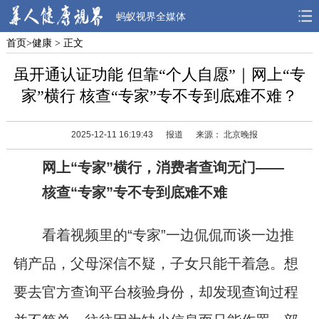
蚂蚁视界全媒体
首页
>
健康
> 正文
首页
焦点
观点
虽开通认证功能 但靠“个人自愿”｜网上“专
人物
风采
先锋
家”横行 核查“专家”专不专到底难不难？
观察
解读
健康
2025-12-11 16:19:43
报道
来源： 北京晚报
网上“专家”横行，消费者查询无门——
核查“专家”专不专到底难不难
看着视频里的“专家”一边侃侃而谈一边推
销产品，父母深信不疑，子女只能干着急。想
要去官方查询平台核验身份，却发现查询过程