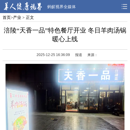
蚂蚁视界全媒体
首页
>
产业
> 正文
首页
焦点
观点
涪陵“天香一品”特色餐厅开业 冬日羊肉汤锅
人物
风采
先锋
暖心上线
观察
解读
健康
2025-12-25 16:36:09
报道
来源：