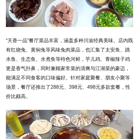
“天香一品”餐厅菜品丰富，涵盖多种川渝经典美味。店内既
有红烧兔、黄焖兔等风味兔肉菜品，也汇集了太安鱼、跳
水鱼、生态鱼、水煮鱼等特色河鲜，芋儿鸡、青椒辣子鸡
更是香气扑鼻，同时兼顾家常菜的清爽与江湖菜的豪迈，
能满足不同食客的口味偏好。针对家庭聚餐、朋友小聚等
场景，餐厅还推出了288元、398元、498元多款套餐，性
价比颇高。